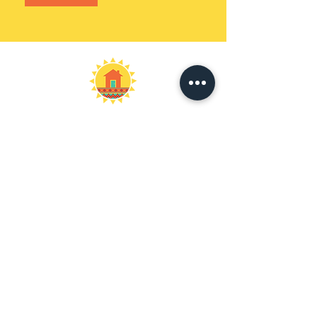
Apoyos para la vida
independencia en su
hogar y comunidad
Habla a
PO Box 3107
Austinmer
NSW 2515