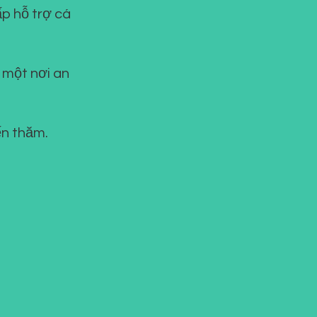
ấp hỗ trợ cá
 một nơi an
ến thăm.