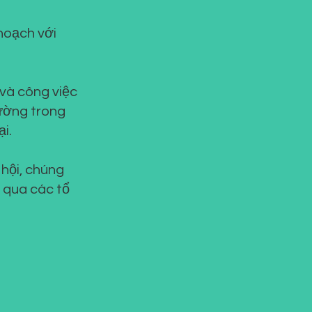
hoạch với
 và công việc
ường trong
i.
 hội, chúng
g qua các tổ