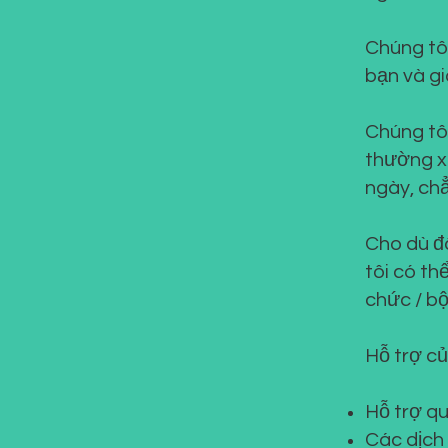
Chúng tôi
bạn và gi
Chúng tôi
thường x
ngày, chẳ
Cho dù đâ
tôi có th
chức / bộ
Hỗ trợ c
Hỗ trợ q
Các dịch 