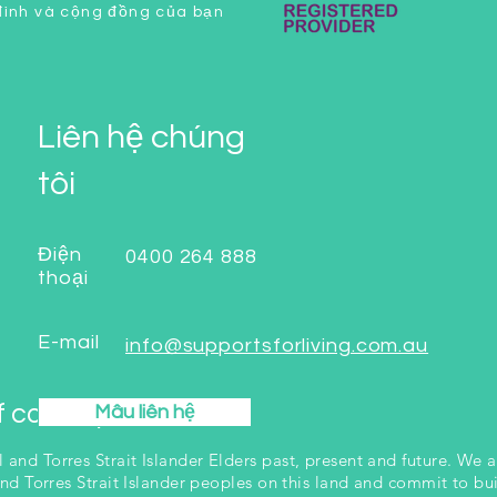
 đình và cộng đồng của bạn
Liên hệ chúng
tôi
Điện
0400 264 888
thoại
E-mail
info@supportsforliving.com.au
 country
Mâu liên hệ
and Torres Strait Islander Elders past, present and future. We a
and Torres Strait Islander peoples on this land and commit to bui