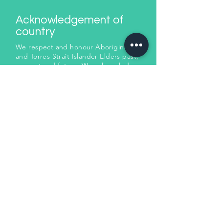
Acknowledgement of
country
We respect and honour Aboriginal
and Torres Strait Islander Elders past,
present and future. We acknowledge
the stories, traditions and living
cultures of Aboriginal and Torres
Strait Islander peoples on this land
اتصل بنا
and commit to building a brighter
future together.
هاتف
0400264888
البريد الإلكتروني
info@supportsforliving.com.au
نموذج الاتصال