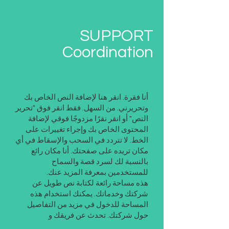
SUPPORT
Coordination
أنا فقرة. انقر هنا لإضافة النص الخاص بك
وتحريرني. من السهل. فقط انقر فوق "تحرير
النص" أو انقر نقرًا مزدوجًا فوقي لإضافة
المحتوى الخاص بك وإجراء تغييرات على
الخط. لا تتردد في السحب والإسقاط في أي
مكان تريده على صفحتك. أنا مكان رائع
بالنسبة لك لسرد قصة والسماح
للمستخدمين بمعرفة المزيد عنك.
هذه مساحة رائعة لكتابة نص طويل عن
شركتك وخدماتك. يمكنك استخدام هذه
المساحة للدخول في مزيد من التفاصيل
حول شركتك. تحدث عن فريقك و