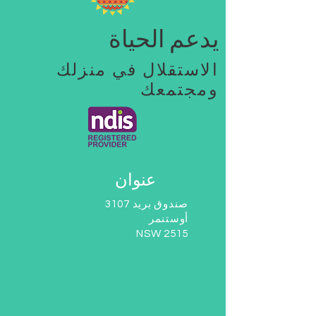
يدعم الحياة
الاستقلال في منزلك
ومجتمعك
عنوان
صندوق بريد 3107
أوستنمر
NSW 2515