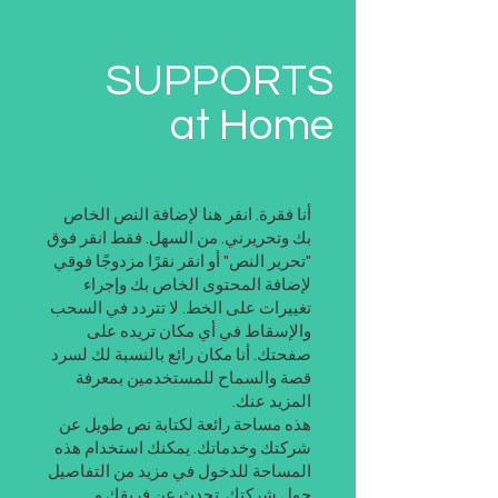
SUPPORTS
at Home
أنا فقرة. انقر هنا لإضافة النص الخاص
بك وتحريرني. من السهل. فقط انقر فوق
"تحرير النص" أو انقر نقرًا مزدوجًا فوقي
لإضافة المحتوى الخاص بك وإجراء
تغييرات على الخط. لا تتردد في السحب
والإسقاط في أي مكان تريده على
صفحتك. أنا مكان رائع بالنسبة لك لسرد
قصة والسماح للمستخدمين بمعرفة
المزيد عنك.
هذه مساحة رائعة لكتابة نص طويل عن
شركتك وخدماتك. يمكنك استخدام هذه
المساحة للدخول في مزيد من التفاصيل
حول شركتك. تحدث عن فريقك و