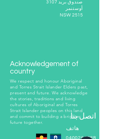
صندوق بريد 3107
أوستنمر
NSW 2515
Acknowledgement of
country
We respect and honour Aboriginal
and Torres Strait Islander Elders past,
present and future. We acknowledge
the stories, traditions and living
cultures of Aboriginal and Torres
Strait Islander peoples on this land
اتصل بنا
and commit to building a brighter
future together.
هاتف
0400264888